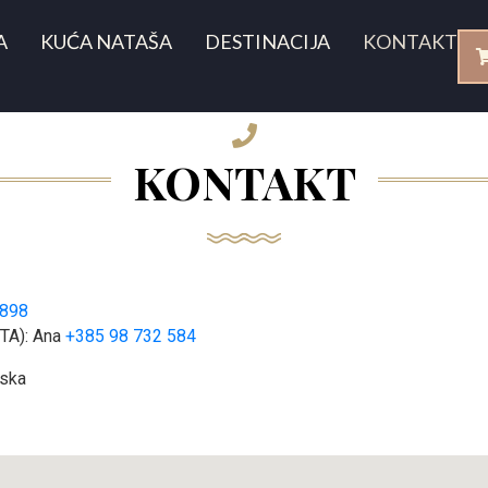
A
KUĆA NATAŠA
DESTINACIJA
KONTAKT
KONTAKT
 898
ITA): Ana
+385 98 732 584
tska